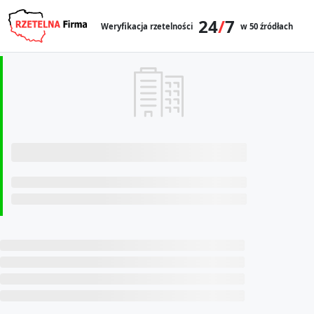
24
/
7
Weryfikacja rzetelności
w 50 źródłach