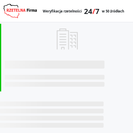
24
/
7
Weryfikacja rzetelności
w 50 źródłach