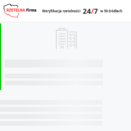
24
/
7
Weryfikacja rzetelności
w 50 źródłach