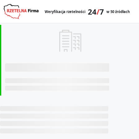
24
/
7
Weryfikacja rzetelności
w 50 źródłach