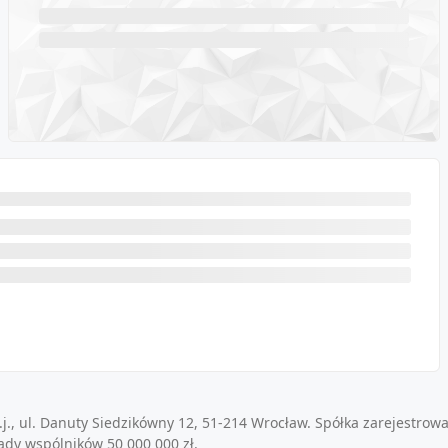
j., ul. Danuty Siedzikówny 12, 51-214 Wrocław. Spółka zarejestrow
ady wspólników 50 000 000 zł.