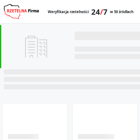
24
/
7
Weryfikacja rzetelności
w 50 źródłach