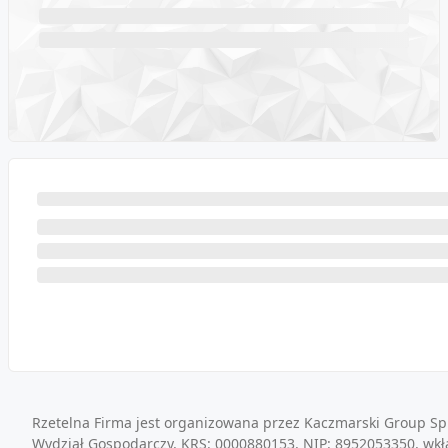
Rzetelna Firma jest organizowana przez Kaczmarski Group Sp.
Wydział Gospodarczy, KRS: 0000880153, NIP: 8952053350, wkł