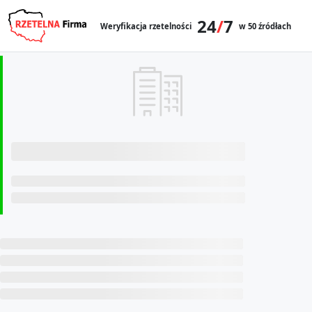
24
/
7
Weryfikacja rzetelności
w 50 źródłach