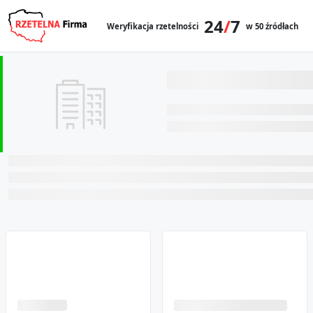
24
/
7
Weryfikacja rzetelności
w 50 źródłach