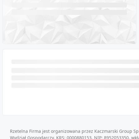
Rzetelna Firma jest organizowana przez Kaczmarski Group Sp.
Wydział Gospodarczy, KRS: 0000880153, NIP: 8952053350, wkł