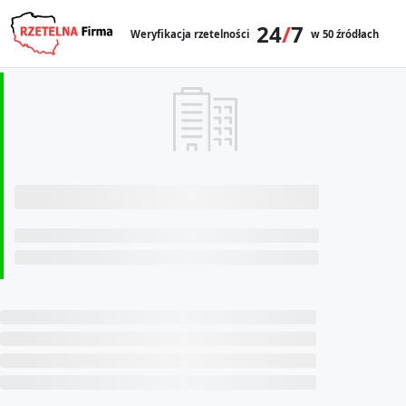
24
/
7
Weryfikacja rzetelności
w 50 źródłach