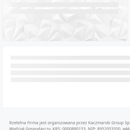
Rzetelna Firma jest organizowana przez Kaczmarski Group Sp.
Wydział Gospodarczy, KRS: 0000880153, NIP: 8952053350, wkł