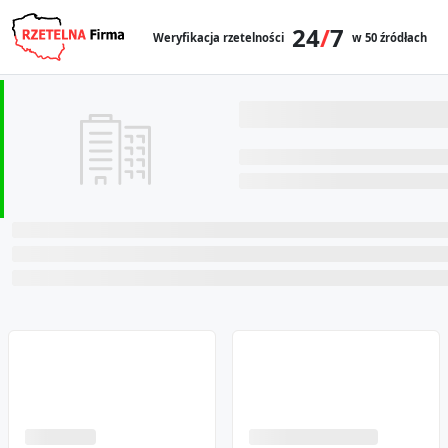
24
/
7
Weryfikacja rzetelności
w 50 źródłach