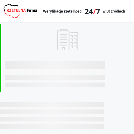
24
/
7
Weryfikacja rzetelności
w 50 źródłach