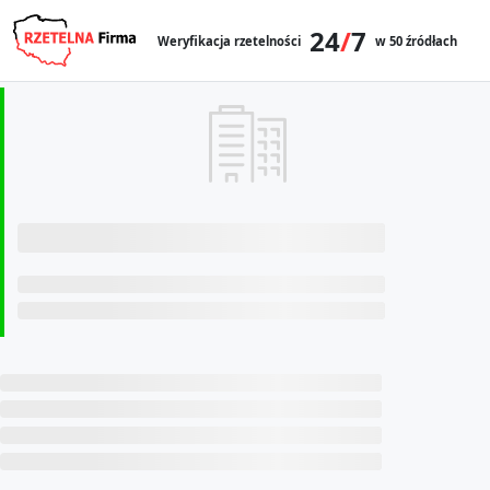
24
/
7
Weryfikacja rzetelności
w 50 źródłach