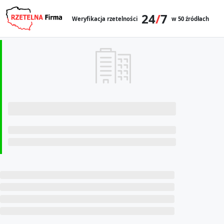
24
/
7
Weryfikacja rzetelności
w 50 źródłach