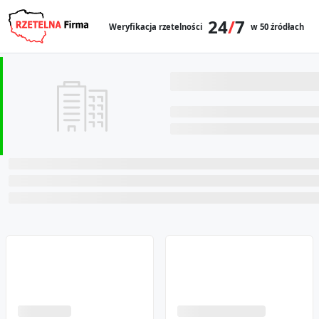
24
/
7
Weryfikacja rzetelności
w 50 źródłach