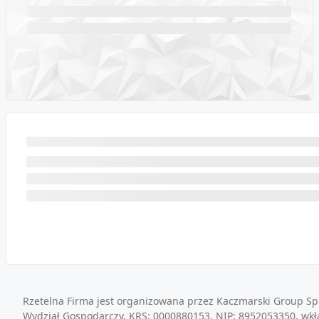
Rzetelna Firma jest organizowana przez Kaczmarski Group Sp.
Wydział Gospodarczy, KRS: 0000880153, NIP: 8952053350, wkł