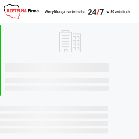
24
/
7
Weryfikacja rzetelności
w 50 źródłach