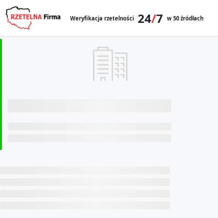
24
/
7
Weryfikacja rzetelności
w 50 źródłach