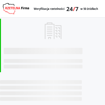
24
/
7
Weryfikacja rzetelności
w 50 źródłach