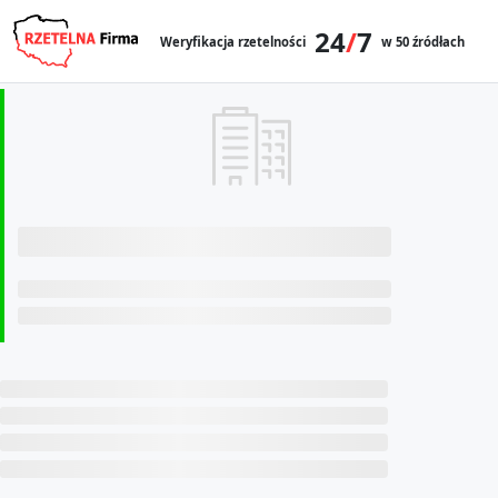
24
/
7
Weryfikacja rzetelności
w 50 źródłach