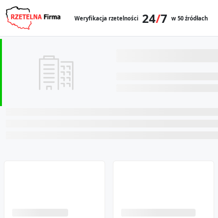
24
/
7
Weryfikacja rzetelności
w 50 źródłach