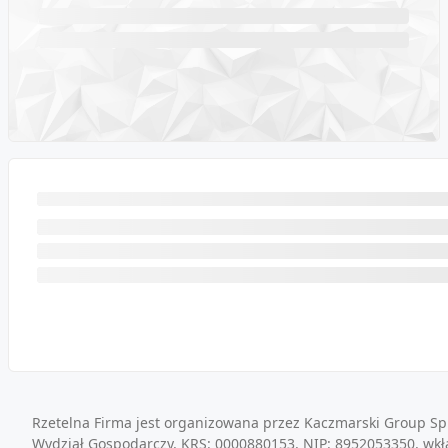
Rzetelna Firma jest organizowana przez Kaczmarski Group Sp.
Wydział Gospodarczy, KRS: 0000880153, NIP: 8952053350, wkł