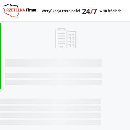
24
/
7
Weryfikacja rzetelności
w 50 źródłach